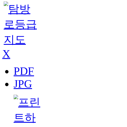
X
PDF
JPG