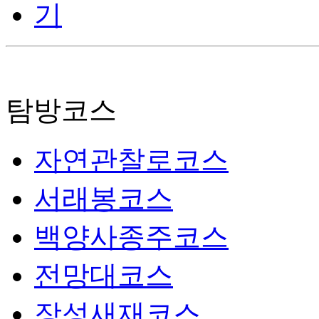
탐방코스
자연관찰로코스
서래봉코스
백양사종주코스
전망대코스
장성새재코스